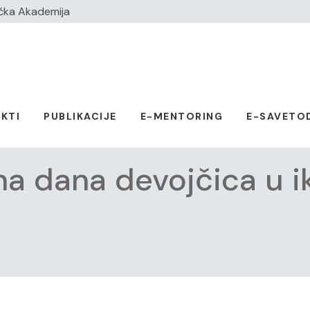
čka Akademija
KTI
PUBLIKACIJE
E-MENTORING
E-SAVETO
na dana devojčica u i