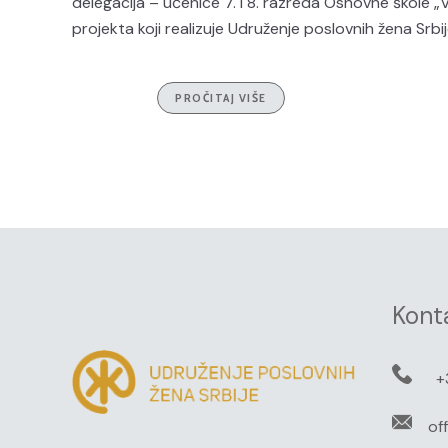
delegacija – učenice 7. i 8. razreda Osnovne škole 
projekta koji realizuje Udruženje poslovnih žena Srbije
PROČITAJ VIŠE
Kont
+
of