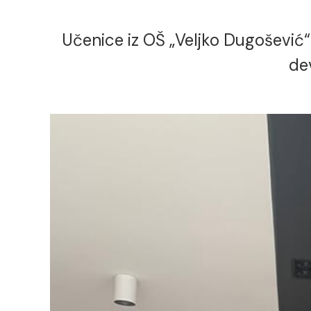
Učenice iz OŠ „Veljko Dugošević
de