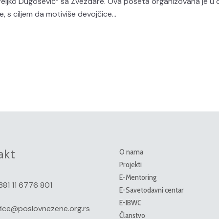
„Veljko Dugošević“ sa Zvezdare. Ova poseta organizovana je u 
, s ciljem da motiviše devojčice...
akt
O nama
Projekti
E-Mentoring
381 11 6776 801
E-Savetodavni centar
E-IBWC
fice@poslovnezene.org.rs
Članstvo