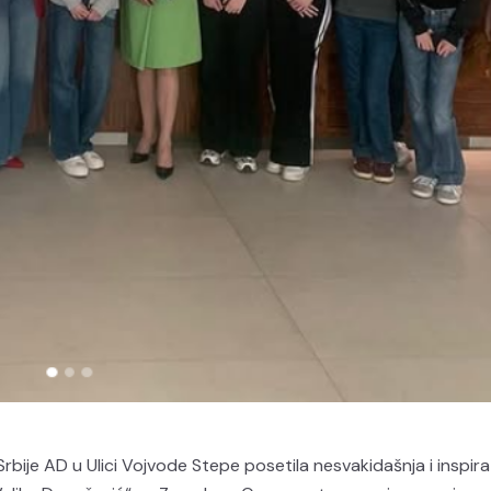
ije AD u Ulici Vojvode Stepe posetila nesvakidašnja i inspira