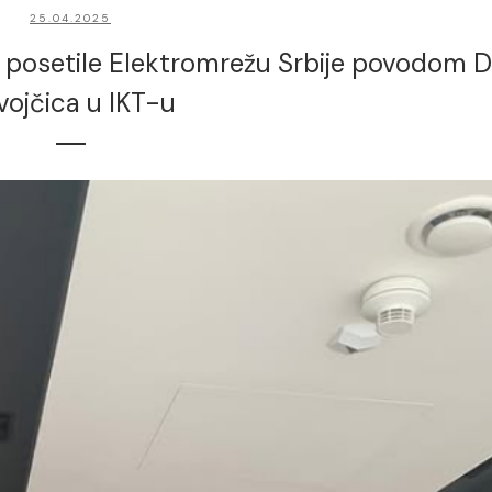
25.04.2025
“ posetile Elektromrežu Srbije povodom 
vojčica u IKT-u