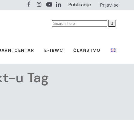
Publikacije
Prijavi se
Search
for:
DAVNI CENTAR
E-IBWC
ČLANSTVO
kt-u Tag