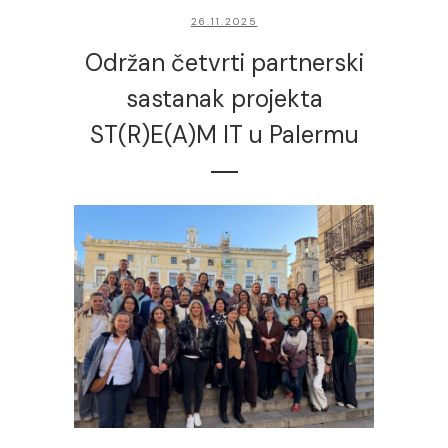
26.11.2025
Održan četvrti partnerski
sastanak projekta
ST(R)E(A)M IT u Palermu