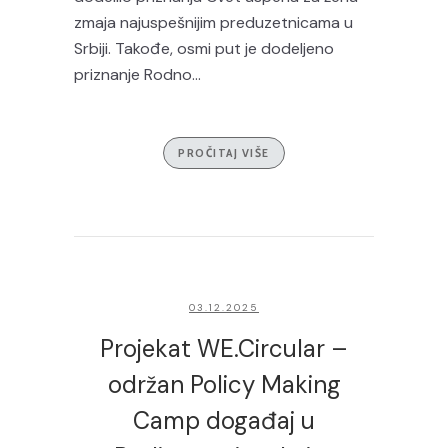
zmaja najuspešnijim preduzetnicama u
Srbiji. Takođe, osmi put je dodeljeno
priznanje Rodno...
PROČITAJ VIŠE
03.12.2025
Projekat WE.Circular –
održan Policy Making
Camp događaj u