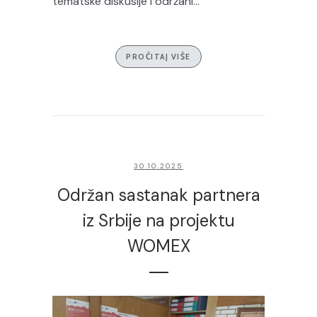
tematske diskusije i održani...
PROČITAJ VIŠE
30.10.2025
Održan sastanak partnera
iz Srbije na projektu
WOMEX