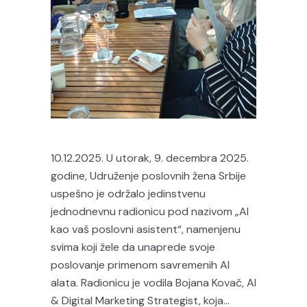
10.12.2025. U utorak, 9. decembra 2025.
godine, Udruženje poslovnih žena Srbije
uspešno je održalo jedinstvenu
jednodnevnu radionicu pod nazivom „AI
kao vaš poslovni asistent“, namenjenu
svima koji žele da unaprede svoje
poslovanje primenom savremenih AI
alata. Radionicu je vodila Bojana Kovač, AI
& Digital Marketing Strategist, koja...