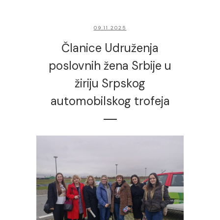
09.11.2025
Članice Udruženja
poslovnih žena Srbije u
žiriju Srpskog
automobilskog trofeja