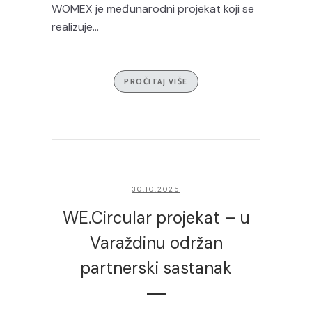
WOMEX je međunarodni projekat koji se
realizuje...
PROČITAJ VIŠE
30.10.2025
WE.Circular projekat – u
Varaždinu održan
partnerski sastanak