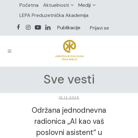
Početna
Aktuelnosti
Mediji
LEPA Preduzetnička Akademija
Publikacije
Prijavi se
Sve vesti
10.12.2025
Održana jednodnevna
radionica „AI kao vaš
poslovni asistent“ u