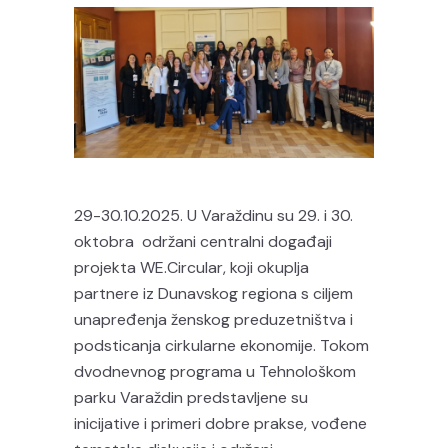
29-30.10.2025. U Varaždinu su 29. i 30.
oktobra održani centralni događaji
projekta WE.Circular, koji okuplja
partnere iz Dunavskog regiona s ciljem
unapređenja ženskog preduzetništva i
podsticanja cirkularne ekonomije. Tokom
dvodnevnog programa u Tehnološkom
parku Varaždin predstavljene su
inicijative i primeri dobre prakse, vođene