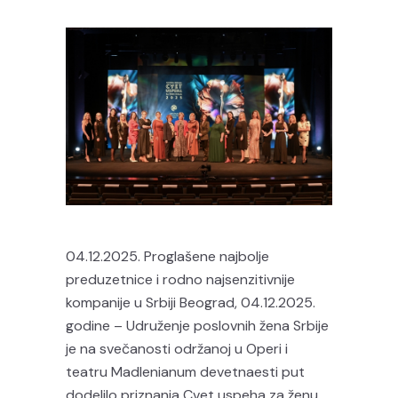
04.12.2025. Proglašene najbolje
preduzetnice i rodno najsenzitivnije
kompanije u Srbiji Beograd, 04.12.2025.
godine – Udruženje poslovnih žena Srbije
je na svečanosti održanoj u Operi i
teatru Madlenianum devetnaesti put
dodelilo priznanja Cvet uspeha za ženu