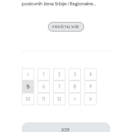
poslovnih žena Srbije i Regionalne...
PROČITAJ VIŠE
1
2
3
4
5
6
7
8
9
10
11
12
2019