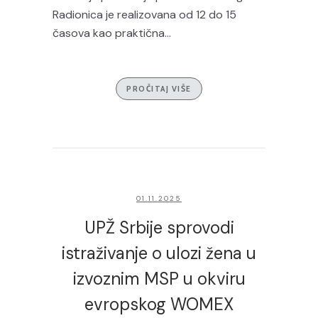
Radionica je realizovana od 12 do 15
časova kao praktična...
PROČITAJ VIŠE
01.11.2025
UPŽ Srbije sprovodi
istraživanje o ulozi žena u
izvoznim MSP u okviru
evropskog WOMEX