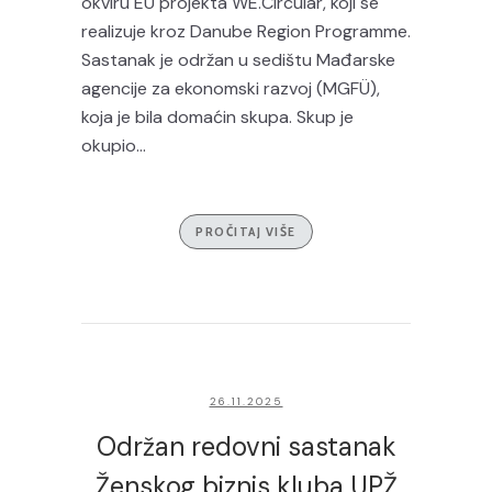
okviru EU projekta WE.Circular, koji se
realizuje kroz Danube Region Programme.
Sastanak je održan u sedištu Mađarske
agencije za ekonomski razvoj (MGFÜ),
koja je bila domaćin skupa. Skup je
okupio...
PROČITAJ VIŠE
26.11.2025
Održan redovni sastanak
Ženskog biznis kluba UPŽ