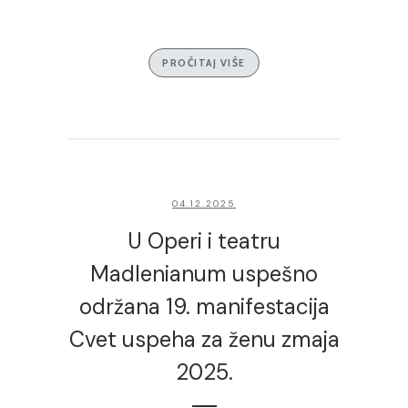
PROČITAJ VIŠE
04.12.2025
U Operi i teatru
Madlenianum uspešno
održana 19. manifestacija
Cvet uspeha za ženu zmaja
2025.