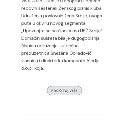
26.11.2025. Juče je u Beogradu održan
redovni sastanak Ženskog biznis kluba
Udruženja poslovnih žena Srbije, ovoga
puta u okviru novog segmenta
„Upoznajte se sa članicama UPŽ Srbije“.
Domaćin susreta bila je dugogodišnja
članica udruženja i uspešna
preduzetnica Snežana Obradović,
vlasnica i direktorka kompanije Aledjo
d.o.o., koja...
PROČITAJ VIŠE