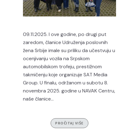
09.11.2025. I ove godine, po drugi put
zaredom, članice Udruženja poslovnih
žena Srbije imale su priliku da učestvuju u
ocenjivanju vozila na Srpskom
automobilskom trofeju, prestižnom
takmičenju koje organizuje SAT Media
Group. U finalu, održanom u subotu 8.
novembra 2025. godine u NAVAK Centru,
naše članice...
PROČITAJ VIŠE