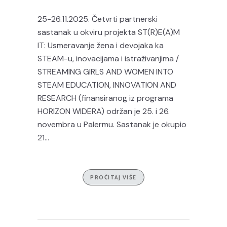
25-26.11.2025. Četvrti partnerski
sastanak u okviru projekta ST(R)E(A)M
IT: Usmeravanje žena i devojaka ka
STEAM-u, inovacijama i istraživanjima /
STREAMING GIRLS AND WOMEN INTO
STEAM EDUCATION, INNOVATION AND
RESEARCH (finansiranog iz programa
HORIZON WIDERA) održan je 25. i 26.
novembra u Palermu. Sastanak je okupio
21...
PROČITAJ VIŠE