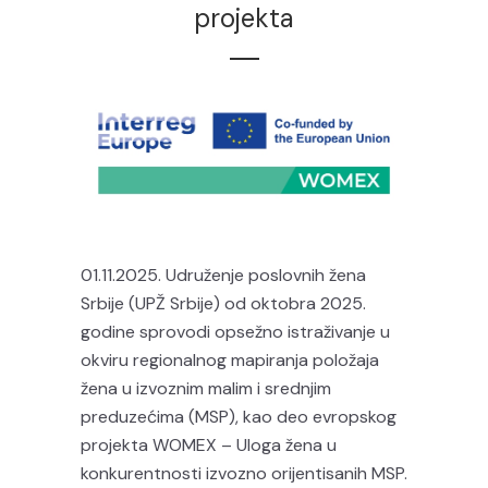
projekta
01.11.2025. Udruženje poslovnih žena
Srbije (UPŽ Srbije) od oktobra 2025.
godine sprovodi opsežno istraživanje u
okviru regionalnog mapiranja položaja
žena u izvoznim malim i srednjim
preduzećima (MSP), kao deo evropskog
projekta WOMEX – Uloga žena u
konkurentnosti izvozno orijentisanih MSP.