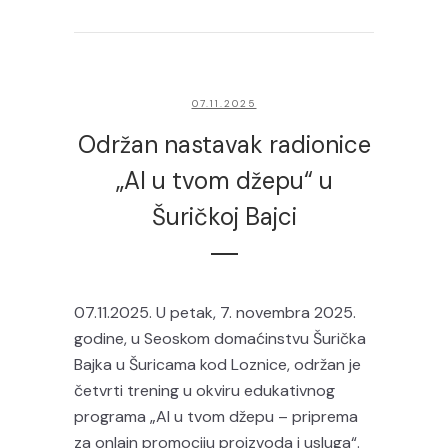
07.11.2025
Održan nastavak radionice
„AI u tvom džepu“ u
Šuričkoj Bajci
07.11.2025. U petak, 7. novembra 2025.
godine, u Seoskom domaćinstvu Šurička
Bajka u Šuricama kod Loznice, održan je
četvrti trening u okviru edukativnog
programa „AI u tvom džepu – priprema
za onlajn promociju proizvoda i usluga“.