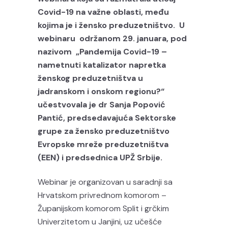
Covid-19 na važne oblasti, među
kojima je i žensko preduzetništvo. U
webinaru održanom 29. januara, pod
nazivom „Pandemija Covid-19 –
nametnuti katalizator napretka
ženskog preduzetništva u
jadranskom i onskom regionu?“
učestvovala je dr Sanja Popović
Pantić, predsedavajuća Sektorske
grupe za žensko preduzetništvo
Evropske mreže preduzetništva
(EEN) i predsednica UPŽ Srbije.
Webinar je organizovan u saradnji sa
Hrvatskom privrednom komorom –
Županijskom komorom Split i grčkim
Univerzitetom u Janjini, uz učešće