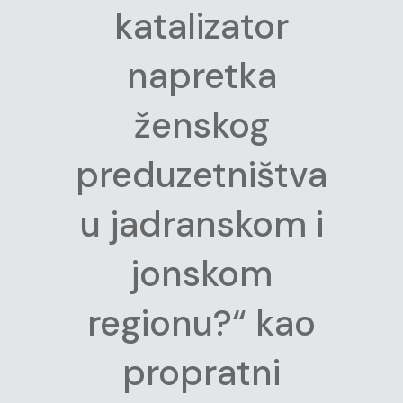
katalizator
napretka
ženskog
preduzetništva
u jadranskom i
jonskom
regionu?“ kao
propratni