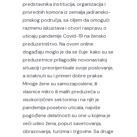
predstavnika institucija, organizacija i
privrednih komora iz zemalja jadransko-
jonskog područja, sa ciljem da omogući
razmenu iskustava i otvori raspravu o
uticaju pandemije Covid-19 na žensko
preduzetništvo. Na ovom online
događaju moglo je da se čuje kako su se
preduzetnice prilagodile novonastaloj
situaciji i preorijentisale svoje poslovanje,
a istaknuti su i primeri dobre prakse.
Mnoge žene su samozaposlene, ili
vlasnice mikro ili malih preduzeća u
visokorizičnim sektorima i na njih je
pandemija posebno uticala, najviše
pogođene delatnosti su one u kojima je
veći udeo žena, poput savetovanja,
obrazovanja, turizma i trgovine. Sa druge