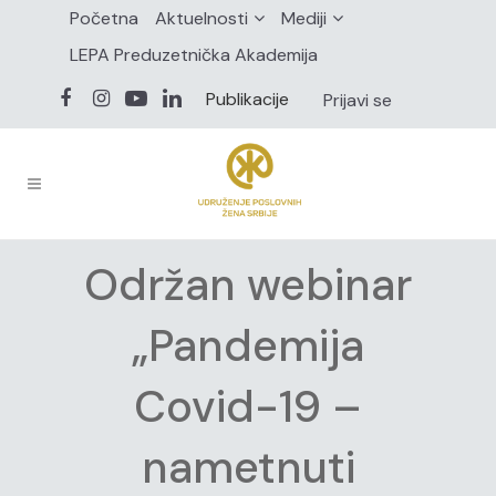
Početna
Aktuelnosti
Mediji
LEPA Preduzetnička Akademija
Publikacije
Prijavi se
Održan webinar
„Pandemija
Covid-19 –
nametnuti