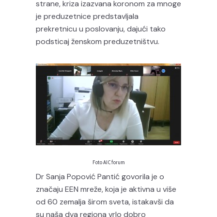
strane, kriza izazvana koronom za mnoge
je preduzetnice predstavljala
prekretnicu u poslovanju, dajući tako
podsticaj ženskom preduzetništvu.
Foto AIC forum
Dr Sanja Popović Pantić govorila je o
značaju EEN mreže, koja je aktivna u više
od 60 zemalja širom sveta, istakavši da
su naša dva regiona vrlo dobro