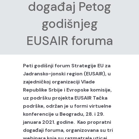
događaj Petog
godišnjeg
EUSAIR foruma
Peti godišnji forum Strategije EU za
Jadransko-jonski region (EUSAIR), u
zajedničkoj organizaciji Vlade
Republike Srbije i Evropske komisije,
uz podršku projekta EUSAIR Tačka
podrške, održan je u formi virtuelne
konferencije u Beogradu, 28. i 29.
januara 2021. godine. Kao propratni
događaji foruma, organizovana su tri
webinara koja su razmatrala uticaj