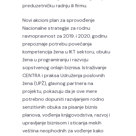
preduzetničku radnju ili firmu.
Novi akcioni plan za sprovođenje
Nacionalne strategije za rodnu
ravnopravnost za 2019. i 2020. godinu
prepoznaje potrebu povećanja
kompetencija žena u IKT sektoru, obuku
žena u programiranju i razvoju
sopstvenog onlajn biznisa. Istraživanje
CENTRA i praksa Udruženja poslovnih
žena (UPŽ), glavnog partnera na
projektu, pokazuju da je ove mere
potrebno dopuniti razvijanjem rodno
senzitivnih obuka za pisanje biznis
planova, vođenja knjigovodstva, razvoj i
upravljanje biznisom i sticanja mekih
veština neophodnih za vođenje kako