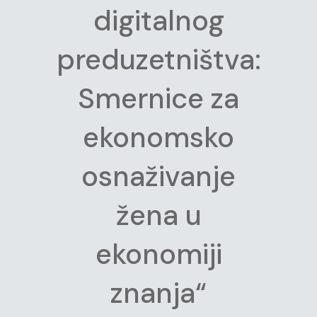
digitalnog
preduzetništva:
Smernice za
ekonomsko
osnaživanje
žena u
ekonomiji
znanja“