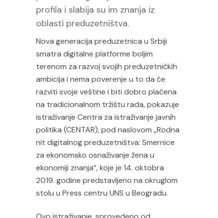
profila i slabija su im znanja iz
oblasti preduzetništva.
Nova generacija preduzetnica u Srbiji
smatra digitalne platforme boljim
terenom za razvoj svojih preduzetničkih
ambicija i nema poverenje u to da će
razviti svoje veštine i biti dobro plaćena
na tradicionalnom tržištu rada, pokazuje
istraživanje Centra za istraživanje javnih
politika (CENTAR), pod naslovom „Rodna
nit digitalnog preduzetništva: Smernice
za ekonomsko osnaživanje žena u
ekonomiji znanja“, koje je 14. oktobra
2019. godine predstavljeno na okruglom
stolu u Press centru UNS u Beogradu.
Ovo istraživanje, sprovedeno od