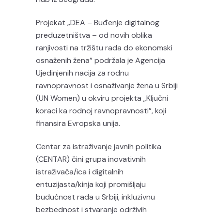
Projekat „DEA – Buđenje digitalnog
preduzetništva – od novih oblika
ranjivosti na tržištu rada do ekonomski
osnaženih žena” podržala je Agencija
Ujedinjenih nacija za rodnu
ravnopravnost i osnaživanje žena u Srbiji
(UN Women) u okviru projekta „Ključni
koraci ka rodnoj ravnopravnosti”, koji
finansira Evropska unija.
Centar za istraživanje javnih politika
(CENTAR) čini grupa inovativnih
istraživača/ica i digitalnih
entuzijasta/kinja koji promišljaju
budućnost rada u Srbiji, inkluzivnu
bezbednost i stvaranje održivih