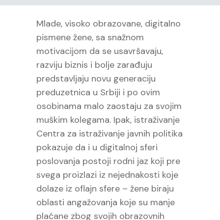
Mlade, visoko obrazovane, digitalno
pismene žene, sa snažnom
motivacijom da se usavršavaju,
razviju biznis i bolje zarađuju
predstavljaju novu generaciju
preduzetnica u Srbiji i po ovim
osobinama malo zaostaju za svojim
muškim kolegama. Ipak, istraživanje
Centra za istraživanje javnih politika
pokazuje da i u digitalnoj sferi
poslovanja postoji rodni jaz koji pre
svega proizlazi iz nejednakosti koje
dolaze iz oflajn sfere – žene biraju
oblasti angažovanja koje su manje
plaćane zbog svojih obrazovnih