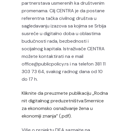
partnerstava usmerenih ka društvenim
promenama. Cilj CENTRA je da postane
referentna tačka civilnog društva u
sagledavanju izazova sa kojima se Srbija
susreće u digitalno doba u oblastima
budućnosti rada, bezbednosti i
socijalnog kapitala. Istraživače CENTRA
možete kontaktirati na e mail
office@publicpolicy.rs i na telefon 381 11
303 73 64, svakog radnog dana od 10
do 17 h.
Kliknite da preuzmete publikaciju „Rodna
nit digitalnog preduzetništva:Smernice
za ekonomsko osnaživanje žena u
ekonomiji znanja” (.pdf).
Više o projektu DEA saznajte na