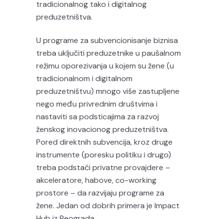
tradicionalnog tako i digitalnog
preduzetništva.
U programe za subvencionisanje biznisa
treba uključiti preduzetnike u paušalnom
režimu oporezivanja u kojem su žene (u
tradicionalnom i digitalnom
preduzetništvu) mnogo više zastupljene
nego među privrednim društvima i
nastaviti sa podsticajima za razvoj
ženskog inovacionog preduzetništva.
Pored direktnih subvencija, kroz druge
instrumente (poresku politiku i drugo)
treba podstaći privatne provajdere –
akceleratore, habove, co-working
prostore – da razvijaju programe za
žene. Jedan od dobrih primera je Impact
Hub iz Beograda.