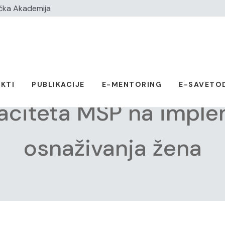
čka Akademija
KTI
PUBLIKACIJE
E-MENTORING
E-SAVETO
citeta MSP na implem
osnaživanja žena