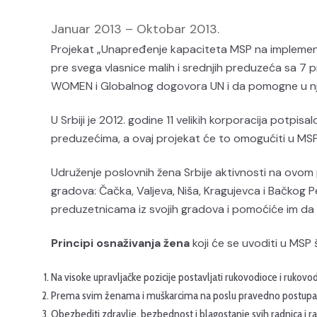
Januar 2013 – Oktobar 2013.
Projekat „Unapređenje kapaciteta MSP na implementa
pre svega vlasnice malih i srednjih preduzeća sa 7 pr
WOMEN i Globalnog dogovora UN i da pomogne u nji
U Srbiji je 2012. godine 11 velikih korporacija potpis
preduzećima, a ovaj projekat će to omogućiti u MSP 
Udruženje poslovnih žena Srbije aktivnosti na ovom 
gradova: Čačka, Valjeva, Niša, Kragujevca i Bačkog 
preduzetnicama iz svojih gradova i pomoćiće im da 
Principi osnaživanja žena
koji će se uvoditi u MSP 
Na visoke upravljačke pozicije postavljati rukovodioce i rukov
Prema svim ženama i muškarcima na poslu pravedno postupati –
Obezbediti zdravlje, bezbednost i blagostanje svih radnica i r