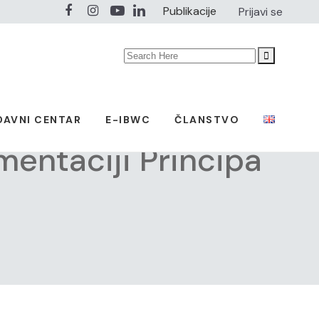
Publikacije
Prijavi se
Search
for:
DAVNI CENTAR
E-IBWC
ČLANSTVO
entaciji Principa