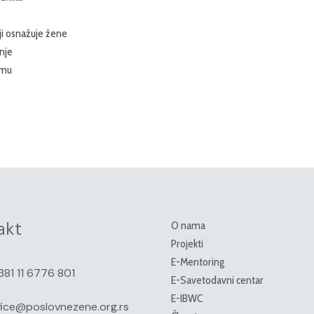
ji osnažuje žene
anje
emu
akt
O nama
Projekti
E-Mentoring
381 11 6776 801
E-Savetodavni centar
E-IBWC
fice@poslovnezene.org.rs