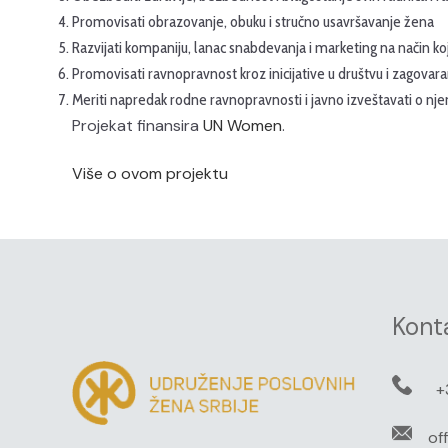
Promovisati obrazovanje, obuku i stručno usavršavanje žena
Razvijati kompaniju, lanac snabdevanja i marketing na način ko
Promovisati ravnopravnost kroz inicijative u društvu i zagovar
Meriti napredak rodne ravnopravnosti i javno izveštavati o nj
Projekat finansira
UN Women
.
Više o ovom projektu
Kont
+
of