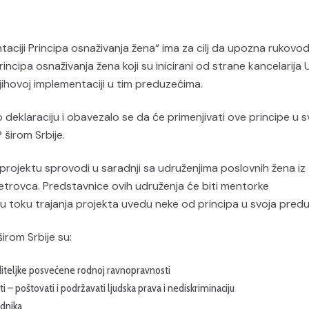
ciji Principa osnaživanja žena“ ima za cilj da upozna rukovod
incipa osnaživanja žena koji su inicirani od strane kancelarija 
hovoj implementaciji u tim preduzećima.
alo deklaraciju i obavezalo se da će primenjivati ove principe u s
širom Srbije.
projektu sprovodi u saradnji sa udruženjima poslovnih žena iz
Petrovca. Predstavnice ovih udruženja će biti mentorke
u toku trajanja projekta uvedu neke od principa u svoja pred
širom Srbije su:
oditeljke posvećene rodnoj ravnopravnosti
 poštovati i podržavati ljudska prava i nediskriminaciju
adnika