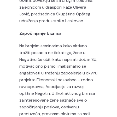
okvira, povezuju se sa drugim tržištima,
zajednicom u dijaspori, kaže Olivera
Jović, predsednica Skupštine Opšteg
udruženja preduzetnika Leskovac.
Započinjanje biznisa
Na brojnim seminarima kako aktivno
tražiti posao a ne čekati ga, žene u
Negotinu će učiti kako napisati dobar SU,
motivaciono pismo i maksimalno se
angažovati u traženju zaposlenja u okviru
projekta Ekonomski nezavisna – rodno
ravnopravna, Asocijacije za razvoj
opštine Negotin. U školi aktivnog biznisa
zainteresovane žene saznaće sve o
započinjanju poslova, osnivanju
preduzeća, pravnmm okvirima za mali