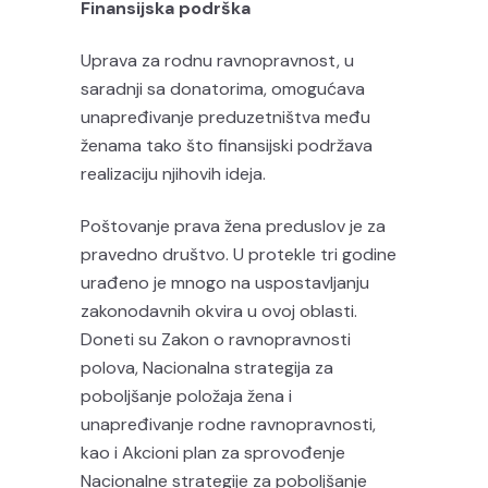
Finansijska podrška
Uprava za rodnu ravnopravnost, u
saradnji sa donatorima, omogućava
unapređivanje preduzetništva među
ženama tako što finansijski podržava
realizaciju njihovih ideja.
Poštovanje prava žena preduslov je za
pravedno društvo. U protekle tri godine
urađeno je mnogo na uspostavljanju
zakonodavnih okvira u ovoj oblasti.
Doneti su Zakon o ravnopravnosti
polova, Nacionalna strategija za
poboljšanje položaja žena i
unapređivanje rodne ravnopravnosti,
kao i Akcioni plan za sprovođenje
Nacionalne strategije za poboljšanje