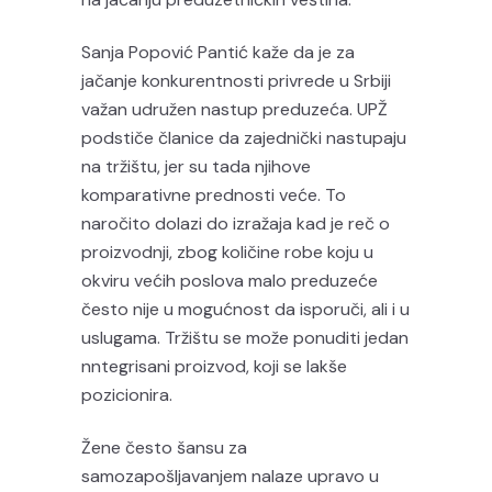
Sanja Popović Pantić kaže da je za
jačanje konkurentnosti privrede u Srbiji
važan udružen nastup preduzeća. UPŽ
podstiče članice da zajednički nastupaju
na tržištu, jer su tada njihove
komparativne prednosti veće. To
naročito dolazi do izražaja kad je reč o
proizvodnji, zbog količine robe koju u
okviru većih poslova malo preduzeće
često nije u mogućnost da isporuči, ali i u
uslugama. Tržištu se može ponuditi jedan
nntegrisani proizvod, koji se lakše
pozicionira.
Žene često šansu za
samozapošljavanjem nalaze upravo u