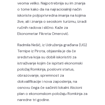
veoma veliko. Najpotrebnija su im znanja
o tome kako da na najracioialniji način
iskoriste poljoprivredna imanja na kojima
žive, ali i znanja o seoskom turizmu, izradi
ručnih radova i slično. Kaže za
Ekonometar Fikreta Omerović.
Radmila Nešić, iz Udruženja građana (UG)
Ternipe iz Pirota, objasnila je da će
sredstva koja su dobili iskoristiti za
istraživanje kojim će ispitati ekonomski
položaj Romkinja, poslovni status,
obrazovanje, spremnost za
dokvalifikacije i nova zaposlenja, na
osnovu čega će sačiniti lokalni Akcioni
plan o ekonomskom položaju Romkinja za
naredne tri godine.