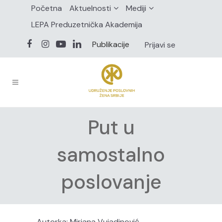
Početna
Aktuelnosti
Mediji
LEPA Preduzetnička Akademija
Publikacije
Prijavi se
Put u
samostalno
poslovanje
Autorka: Mirjana Vujadinović