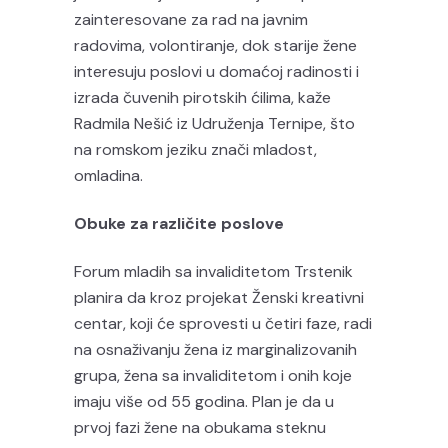
zainteresovane za rad na javnim
radovima, volontiranje, dok starije žene
interesuju poslovi u domaćoj radinosti i
izrada čuvenih pirotskih ćilima, kaže
Radmila Nešić iz Udruženja Ternipe, što
na romskom jeziku znači mladost,
omladina.
Obuke za različite poslove
Forum mladih sa invaliditetom Trstenik
planira da kroz projekat Ženski kreativni
centar, koji će sprovesti u četiri faze, radi
na osnaživanju žena iz marginalizovanih
grupa, žena sa invaliditetom i onih koje
imaju više od 55 godina. Plan je da u
prvoj fazi žene na obukama steknu