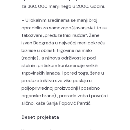
za 360. 000 manji nego u 2000. Godini.
– U lokalnim sredinama se manji broj
opredelio za samozapošljavanje# i to su
takozvani „preduzetnici nužde“. Žene
izvan Beograda u najvećoj meri pokreću
biznise u oblasti trgovine na malo
(radnje) , a njihova održivost je pod
stalnim pritiskom konkurencije velikih
trgovinskih lanaca. I pored toga, žene u
preduzetništvu sve više posluju u
poljoprivrednoj proizvodnji (posebno
organske hrane) , prerade voća i povrća i
slično, kaže Sanja Popović Pantić.
Deset projekata