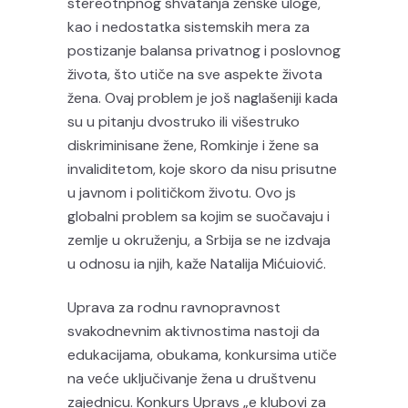
stereotnpnog shvatanja ženske uloge,
kao i nedostatka sistemskih mera za
postizanje balansa privatnog i poslovnog
života, što utiče na sve aspekte života
žena. Ovaj problem je još naglašeniji kada
su u pitanju dvostruko ili višestruko
diskriminisane žene, Romkinje i žene sa
invaliditetom, koje skoro da nisu prisutne
u javnom i političkom životu. Ovo js
globalni problem sa kojim se suočavaju i
zemlje u okruženju, a Srbija se ne izdvaja
u odnosu ia njih, kaže Natalija Mićuiović.
Uprava za rodnu ravnopravnost
svakodnevnim aktivnostima nastoji da
edukacijama, obukama, konkursima utiče
na veće uključivanje žena u društvenu
zajednicu. Konkurs Upravs „e klubovi za