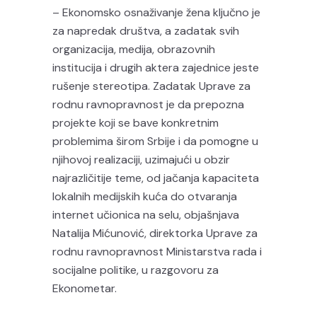
– Ekonomsko osnaživanje žena ključno je
za napredak društva, a zadatak svih
organizacija, medija, obrazovnih
institucija i drugih aktera zajednice jeste
rušenje stereotipa. Zadatak Uprave za
rodnu ravnopravnost je da prepozna
projekte koji se bave konkretnim
problemima širom Srbije i da pomogne u
njihovoj realizaciji, uzimajući u obzir
najrazličitije teme, od jačanja kapaciteta
lokalnih medijskih kuća do otvaranja
internet učionica na selu, objašnjava
Natalija Mićunović, direktorka Uprave za
rodnu ravnopravnost Ministarstva rada i
socijalne politike, u razgovoru za
Ekonometar.