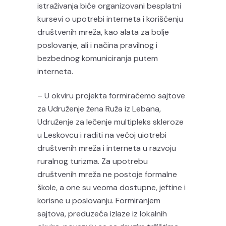
istraživanja biće organizovani besplatni
kursevi o upotrebi interneta i korišćenju
društvenih mreža, kao alata za bolje
poslovanje, ali i načina pravilnog i
bezbednog komuniciranja putem
interneta.
– U okviru projekta formiraćemo sajtove
za Udruženje žena Ruža iz Lebana,
Udruženje za lečenje multipleks skleroze
u Leskovcu i raditi na većoj uiotrebi
društvenih mreža i interneta u razvoju
ruralnog turizma. Za upotrebu
društvenih mreža ne postoje formalne
škole, a one su veoma dostupne, jeftine i
korisne u poslovanju. Formiranjem
sajtova, preduzeća izlaze iz lokalnih