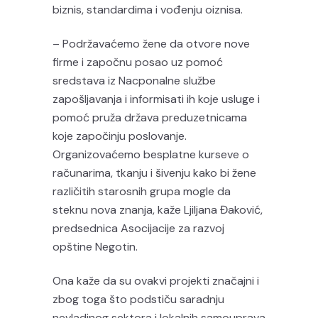
biznis, standardima i vođenju oiznisa.
– Podržavaćemo žene da otvore nove
firme i započnu posao uz pomoć
sredstava iz Nacponalne službe
zapošljavanja i informisati ih koje usluge i
pomoć pruža država preduzetnicama
koje započinju poslovanje.
Organizovaćemo besplatne kurseve o
računarima, tkanju i šivenju kako bi žene
različitih starosnih grupa mogle da
steknu nova znanja, kaže Ljiljana Đaković,
predsednica Asocijacije za razvoj
opštine Negotin.
Ona kaže da su ovakvi projekti značajni i
zbog toga što podstiču saradnju
nevladinog sektora i lokalnih samouprava