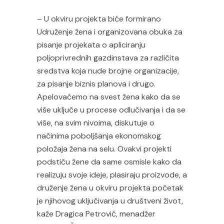
– U okviru projekta biće formirano
Udruženje žena i organizovana obuka za
pisanje projekata o apliciranju
poljoprivrednih gazdinstava za različita
sredstva koja nude brojne organizacije,
za pisanje biznis planova i drugo.
Apelovaćemo na svest žena kako da se
više uključe u procese odlučivanja i da se
više, na svim nivoima, diskutuje o
načinima poboljšanja ekonomskog
položaja žena na selu. Ovakvi projekti
podstiču žene da same osmisle kako da
realizuju svoje ideje, plasiraju proizvode, a
druženje žena u okviru projekta početak
je njihovog uključivanja u društveni život,
kaže Dragica Petrović, menadžer