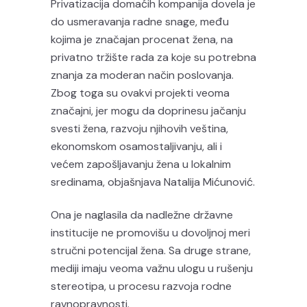
Privatizacija domaćih kompanija dovela je
do usmeravanja radne snage, među
kojima je značajan procenat žena, na
privatno tržište rada za koje su potrebna
znanja za moderan način poslovanja.
Zbog toga su ovakvi projekti veoma
značajni, jer mogu da doprinesu jačanju
svesti žena, razvoju njihovih veština,
ekonomskom osamostaljivanju, ali i
većem zapošljavanju žena u lokalnim
sredinama, objašnjava Natalija Mićunović.
Ona je naglasila da nadležne državne
institucije ne promovišu u dovoljnoj meri
stručni potencijal žena. Sa druge strane,
mediji imaju veoma važnu ulogu u rušenju
stereotipa, u procesu razvoja rodne
ravnopravnosti.