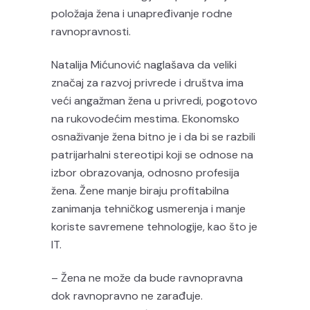
položaja žena i unapređivanje rodne
ravnopravnosti.
Natalija Mićunović naglašava da veliki
značaj za razvoj privrede i društva ima
veći angažman žena u privredi, pogotovo
na rukovodećim mestima. Ekonomsko
osnaživanje žena bitno je i da bi se razbili
patrijarhalni stereotipi koji se odnose na
izbor obrazovanja, odnosno profesija
žena. Žene manje biraju profitabilna
zanimanja tehničkog usmerenja i manje
koriste savremene tehnologije, kao što je
IT.
– Žena ne može da bude ravnopravna
dok ravnopravno ne zarađuje.