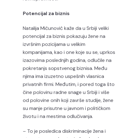
Potencijal za biznis
Natalija Mićunović kaže da u Srbiji veliki
potencijal za biznis pokazuju žene na
izvršnim pozicijama u velikim
kompanijama, kao i one koje su se, uprkos
izazovima poslednjih godina, odlučile na
pokretanjs sopstvenog biznisa. Među
njima ima izuzetno uspešnih vlasnica
privatnih firmi. Međutim, i pored toga što
čine polovinu radne snage u Srbiji i više
od polovine onih koji završe studije, žene
su manje prisutne u javnom i političkom
životu i na mestima odlučivanja.
– To je posledica diskriminacije žena i