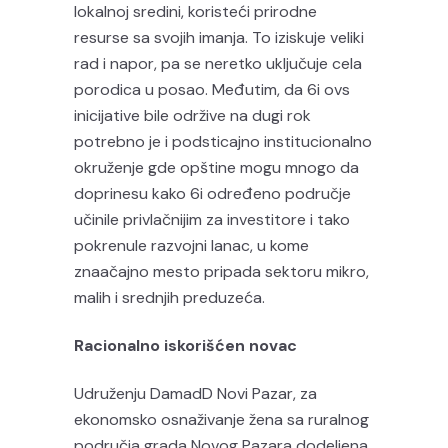
lokalnoj sredini, koristeći prirodne
resurse sa svojih imanja. To iziskuje veliki
rad i napor, pa se neretko uključuje cela
porodica u posao. Međutim, da 6i ovs
inicijative bile održive na dugi rok
potrebno je i podsticajno institucionalno
okruženje gde opštine mogu mnogo da
doprinesu kako 6i određeno područje
učinile privlačnijim za investitore i tako
pokrenule razvojni lanac, u kome
znaačajno mesto pripada sektoru mikro,
malih i srednjih preduzeća.
Racionalno iskorišćen novac
Udruženju DamadD Novi Pazar, za
ekonomsko osnaživanje žena sa ruralnog
područja grada Novog Pazara dodeljena