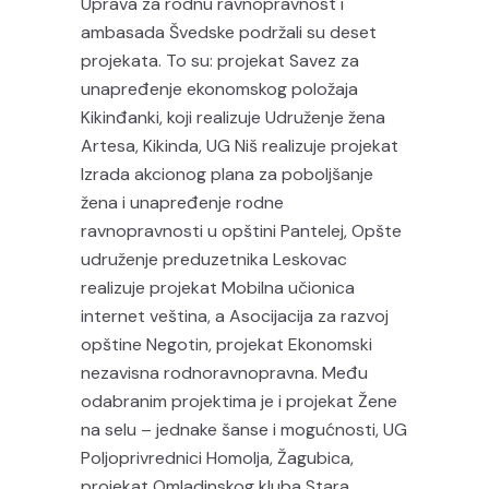
Uprava za rodnu ravnopravnost i
ambasada Švedske podržali su deset
projekata. To su: projekat Savez za
unapređenje ekonomskog položaja
Kikinđanki, koji realizuje Udruženje žena
Artesa, Kikinda, UG Niš realizuje projekat
Izrada akcionog plana za poboljšanje
žena i unapređenje rodne
ravnopravnosti u opštini Pantelej, Opšte
udruženje preduzetnika Leskovac
realizuje projekat Mobilna učionica
internet veština, a Asocijacija za razvoj
opštine Negotin, projekat Ekonomski
nezavisna rodnoravnopravna. Među
odabranim projektima je i projekat Žene
na selu – jednake šanse i mogućnosti, UG
Poljoprivrednici Homolja, Žagubica,
projekat Omladinskog kluba Stara