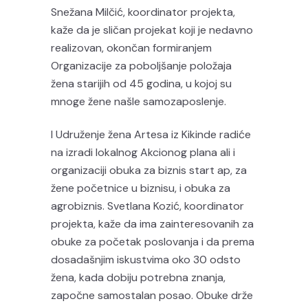
Snežana Milčić, koordinator projekta,
kaže da je sličan projekat koji je nedavno
realizovan, okončan formiranjem
Organizacije za poboljšanje položaja
žena starijih od 45 godina, u kojoj su
mnoge žene našle samozaposlenje.
I Udruženje žena Artesa iz Kikinde radiće
na izradi lokalnog Akcionog plana ali i
organizaciji obuka za biznis start ap, za
žene početnice u biznisu, i obuka za
agrobiznis. Svetlana Kozić, koordinator
projekta, kaže da ima zainteresovanih za
obuke za početak poslovanja i da prema
dosadašnjim iskustvima oko 30 odsto
žena, kada dobiju potrebna znanja,
započne samostalan posao. Obuke drže