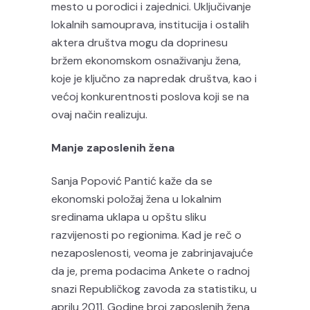
mesto u porodici i zajednici. Uključivanje
lokalnih samouprava, institucija i ostalih
aktera društva mogu da doprinesu
bržem ekonomskom osnaživanju žena,
koje je ključno za napredak društva, kao i
većoj konkurentnosti poslova koji se na
ovaj način realizuju.
Manje zaposlenih žena
Sanja Popović Pantić kaže da se
ekonomski položaj žena u lokalnim
sredinama uklapa u opštu sliku
razvijenosti po regionima. Kad je reč o
nezaposlenosti, veoma je zabrinjavajuće
da je, prema podacima Ankete o radnoj
snazi Republičkog zavoda za statistiku, u
aprilu 2011. Godine broj zaposlenih žena