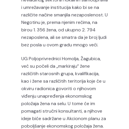
i umrežavanje institucija kako bi se na
različite načine smanjila nezaposlenost. U
Negotinu je, prema njenim rečima, na
birou 1. 356 žena, od ukupno 2. 794
nezaposlena, ali se smatra da je broj ljudi
bez posla u ovom gradu mnogo veći.
UG Poljoprivrednici Homolja, Žagubica,
već su počeli da „markiraju” žene
različitih starosnih grupa, kvalifikacija,
kao i žene sa različitih teritorija koje će u
okviru radionica govoriti o njihovom
viđenju unapređenja ekonomskog
položaja žena na selu. U tome će im
pomagati stručni konsultanti, a njihove
ideje biće sadržane u Akcionom planu za
poboljšanje ekonomskog položaja žena.