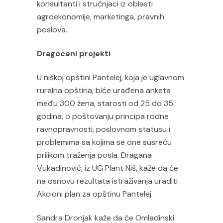
konsultanti i stručnjaci iz oblasti
agroekonomije, marketinga, pravnih
poslova.
Dragoceni projekti
U niškoj opštini Pantelej, koja je uglavnom
ruralna opština, biće urađena anketa
među 300 žena, starosti od 25 do 35
godina, o poštovanju principa rodne
ravnopravnosti, poslovnom statusu i
problemima sa kojima se one susreću
prilikom traženja posla. Dragana
Vukadinović, iz UG Plant Niš, kaže da će
na osnovu rezultata istraživanja uraditi
Akcioni plan za opštinu Pantelej.
Sandra Dronjak kaže da će Omladinski