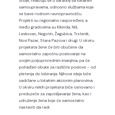
Srbije, realizuju se u saradnji sa lokalnim
samoupravama, odnosno službama koje
se bave rodnom ravnopravnošću.
Projekti su regionalno raspoređeni, a
među gradovima su Kikinda, Niš,
Leskovac, Negotin, Žagubica, Trstenik,
Novi Pazar, Stara Pazova i drugi. U okviru
projekata žene će biti obučene da
samostalno započnu poslovanje na
svojim poljoprivrednim imanjima, pa će
pohađati obuke za različite poslove – od
pletenja do lobiranja. Njihove ideje biće
sadržane u lokalnim akcionim planovima.
U okviru nekih projekata biće osnovano i
preduzeće za zapošljavanje žena, kao i
udruženje žena koje će samostalno
nastaviti da radi.