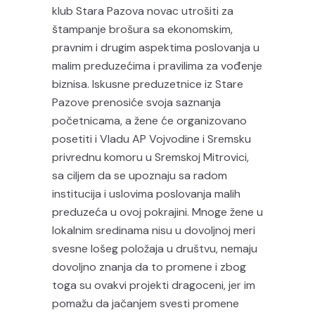
klub Stara Pazova novac utrošiti za
štampanje brošura sa ekonomskim,
pravnim i drugim aspektima poslovanja u
malim preduzećima i pravilima za vođenje
biznisa. Iskusne preduzetnice iz Stare
Pazove prenosiće svoja saznanja
početnicama, a žene će organizovano
posetiti i Vladu AP Vojvodine i Sremsku
privrednu komoru u Sremskoj Mitrovici,
sa ciljem da se upoznaju sa radom
institucija i uslovima poslovanja malih
preduzeća u ovoj pokrajini. Mnoge žene u
lokalnim sredinama nisu u dovoljnoj meri
svesne lošeg položaja u društvu, nemaju
dovoljno znanja da to promene i zbog
toga su ovakvi projekti dragoceni, jer im
pomažu da jačanjem svesti promene