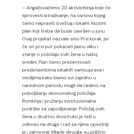
– Angažovaćemo 20 aktivistkinja koje će
sprovesti istraživanje, na osnovu kojeg
ćemo napraviti izveštaj i lokalni Akcioni
plan koji treba da bude završen u junu.
Ovaj projekat nazvale smo Prvi korak, jer
će on prvi put pokazati jasnu sliku i
stanje o položaju ovih žena u našoj
sredini. Plan ćemo prezentovati
predstavnicima lokalnih samouprava i
medijima kako bismo svi zajedno u
narednom periodu mogli da radimo na
poboljšanju ekonomskog položaja
Romkinja i pružanju institucionalne
podrške za zapošljavanje. Položaj ovih
žena u društvu dvostruko je teži u
odnosu na druge i rad sa njima opsežniji
je i zahtevniji. Mlade devojke su prilično