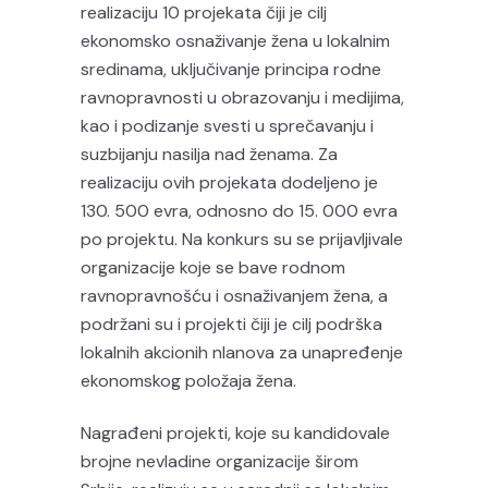
realizaciju 10 projekata čiji je cilj
ekonomsko osnaživanje žena u lokalnim
sredinama, uključivanje principa rodne
ravnopravnosti u obrazovanju i medijima,
kao i podizanje svesti u sprečavanju i
suzbijanju nasilja nad ženama. Za
realizaciju ovih projekata dodeljeno je
130. 500 evra, odnosno do 15. 000 evra
po projektu. Na konkurs su se prijavljivale
organizacije koje se bave rodnom
ravnopravnošću i osnaživanjem žena, a
podržani su i projekti čiji je cilj podrška
lokalnih akcionih nlanova za unapređenje
ekonomskog položaja žena.
Nagrađeni projekti, koje su kandidovale
brojne nevladine organizacije širom