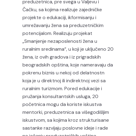
preduzetnica, pre svega u Valjevu i
Čačku, sa kojima realizuje zajedničke
projekte o edukaciji, ikformisanju i
umrežavanju žena sa preduzetničkim
potencijalom. Realizuju projekat
„Smanjenje nezaposlenosti žena u
ruralnim sredinama“, u koji je uključeno 20
žena, iz ovih gradova i iz prigradskih
beogradskih opština, koje nameravaju da
pokrenu biznis u nekoj od delatnostn
koja je u direktnoj ili indirektnoj vezi sa
ruralnim turizmom. Pored edukacije i
pružanja konsultantskih usluga, 20
početnica mogu da koriste iskustva
mentorki, preduzetnica sa višegodišljim
iskustvom, sa kojima kroz strukturisane
sastanke razvijaju poslovne ideje i rade
na jačanju preduzetničkih veština.