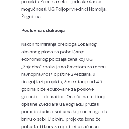
projekta Žene na selu – jednake šanse i
mogućnosti, UG Poljoprivrednici Homolja,
Žagubica.
Poslovna edukacija
Nakon formiranja predloga Lokalnog
akcionog plana za poboljšanje
ekonomskog položaja žena koji UG
„Zajedno“ realizuje sa Savetom za rodnu
ravnopravnost opštine Zvezdara, u
drugoj fazi projekta, žene starije od 45
godina biće edukovane za poslove
geronto – domaćica. One će na teritoriji
opštine Zvezdara u Beogradu pružati
pomoć starim osobama koje ne mogu da
brinu o sebi. U okviru projekta žene će
pohađati i kurs za upotrebu računara.