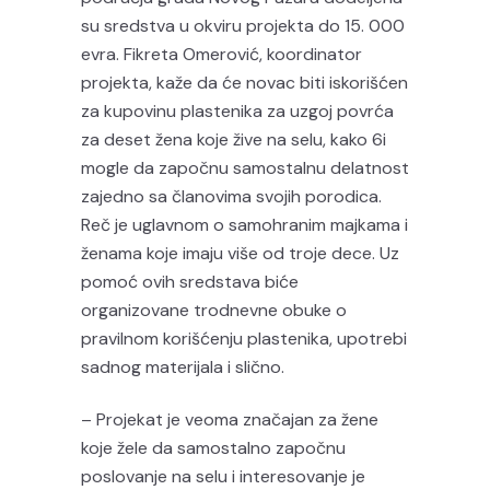
su sredstva u okviru projekta do 15. 000
evra. Fikreta Omerović, koordinator
projekta, kaže da će novac biti iskorišćen
za kupovinu plastenika za uzgoj povrća
za deset žena koje žive na selu, kako 6i
mogle da započnu samostalnu delatnost
zajedno sa članovima svojih porodica.
Reč je uglavnom o samohranim majkama i
ženama koje imaju više od troje dece. Uz
pomoć ovih sredstava biće
organizovane trodnevne obuke o
pravilnom korišćenju plastenika, upotrebi
sadnog materijala i slično.
– Projekat je veoma značajan za žene
koje žele da samostalno započnu
poslovanje na selu i interesovanje je