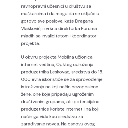
ravnopravni učesnici u društvu sa
muškarcima i da mogu da se uključe u
gotovo sve poslove, kaže Dragana
Vlašković, izvršna direktorka Foruma
mladih sa invaliditetom i koordinator
projekta.
U okviru projekta Mobilna učionica
internet veština, Opšteg udruženja
preduzetnika Leskovac, sredstva do 15.
000 evra iskoristiće se za sprovođenje
istraživanja na koji način nezaposlene
žene, one koje pripadaju ugroženim
društvenim grupama, ali i potencijalne
preduzetnice koriste internet i na koji
način ga vide kao sredstvo za
zarađivanje novca. Na osnovu ovog