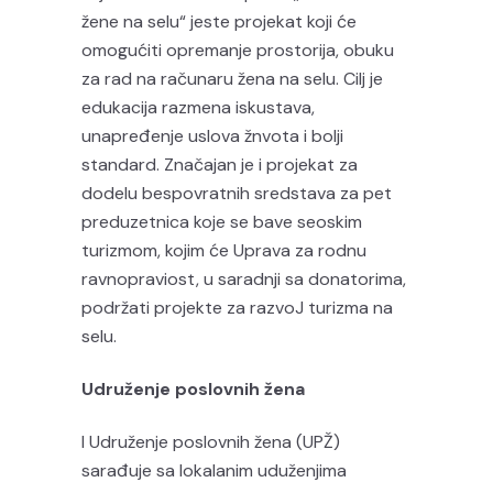
žene na selu“ jeste projekat koji će
omogućiti opremanje prostorija, obuku
za rad na računaru žena na selu. Cilj je
edukacija razmena iskustava,
unapređenje uslova žnvota i bolji
standard. Značajan je i projekat za
dodelu bespovratnih sredstava za pet
preduzetnica koje se bave seoskim
turizmom, kojim će Uprava za rodnu
ravnopraviost, u saradnji sa donatorima,
podržati projekte za razvoJ turizma na
selu.
Udruženje poslovnih žena
I Udruženje poslovnih žena (UPŽ)
sarađuje sa lokalanim uduženjima