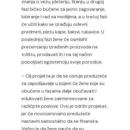
znanja o vezu, pletenju, tkanju, u drugoj
fazi bićeo bučene za javno zagovaranje,
lobiranje i rad sa mediijima, a u trećoj fazi
će učiti kako se izrađuju odevni
predmeti, pletu kape, šalovi, rukavice. U
poslednjoj fazi žene će osmisliti
prezentaciju izrađenih proizvoda na
tržištu, prodavati ih i na taj načnn
poboljšati egzistenciju svoje porodice.
– Cilj projekta je da se osnuje preduzeće
za zapošljavalje u kojem će žene koje su
obučene u fazama dalje obučavati i
edukovati žene zainteresovane za
različpte poslove. Ovo je održiv projekat,
jer će novoosnovano preduzeće
nastaviti samostalno da se finansira.
Važno je da žene nauče da su