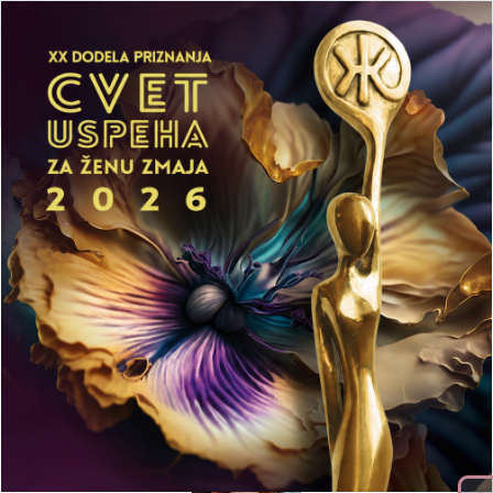
Početna
Aktuelnosti
Mediji
LEPA Preduzetnička Akademija
Publikacije
Prijavi se
Organizaciona struktura
Olivera
Popović