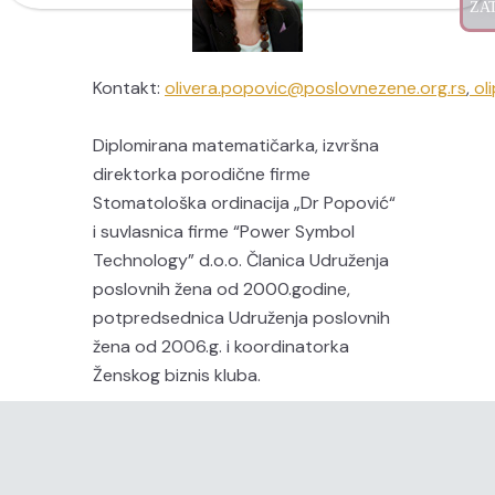
Kontakt:
olivera.popovic@poslovnezene.org.rs
,
ol
Diplomirana matematičarka, izvršna
direktorka porodične firme
Stomatološka ordinacija „Dr Popović“
i suvlasnica firme “Power Symbol
Technology” d.o.o. Članica Udruženja
poslovnih žena od 2000.godine,
potpredsednica Udruženja poslovnih
žena od 2006.g. i koordinatorka
Ženskog biznis kluba.